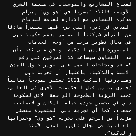
لقطاع المشاريع والمؤسسات في منطقة الشرق
الأوسط، قائلاً: “يسرنا في ’هواوي‘ إبرام
مذكرة التعاون مع الإدارةالعامة للدفاع
المدني في دبي، التي نرى فيها تعبيراً صادقاً
عن التزام شركتنا المستمر بدعم حكومة دبي
في مجال تطوير مزيد من أوجه الخدمات
المتطورة للمدن الذكية. ونحن على ثقة بأن
هذا التعاون سيساعد كلا الطرفين على رفع
كفاءة ونجاحات العمل على تطوير حلول المدن
الآمنة والذكية، باعتبار أن تجربة دبي
ومبادرتها الذكية 2021 تعتبر نموذجاً مثالياً
يُحتذى به من قبل الحكومات الأخرى في العالم،
تجسد الرؤية الطموحة الواسعة الأفق لحكومة
دبي في تحسين جودة حياة السكان والإنسانية
جمعاء، كما أن تجربة دبي المتميزة ستضفي
مزيداً من الزخم على تجربة “هواوي” وخبراتها
العالمية في مجال تطوير المدن الآمنة
والذكية”.