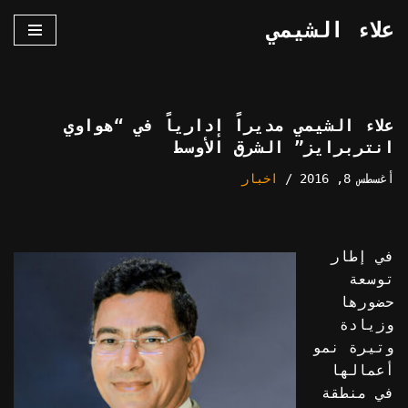
علاء الشيمي
تخطى
إلى
المحتوى
علاء الشيمي مديراً إدارياً في “هواوي
انتربرايز” الشرق الأوسط
أغسطس 8, 2016
اخبار
في إطار
توسعة
حضورها
وزيادة
وتيرة نمو
أعمالها
في منطقة